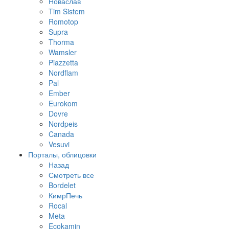
Новаслав
Tim Sistem
Romotop
Supra
Thorma
Wamsler
Piazzetta
Nordflam
Pal
Ember
Eurokom
Dovre
Nordpeis
Canada
Vesuvi
Порталы, облицовки
Назад
Смотреть все
Bordelet
КимрПечь
Rocal
Meta
Ecokamin