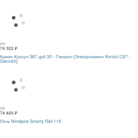
74 322
₽
Камин Консул S87 дуб 35 - Гленрич [Электрокамин Konsul С87 -
Glenrich]
74 400
₽
Печь Nordpeis Smarty Rail 115