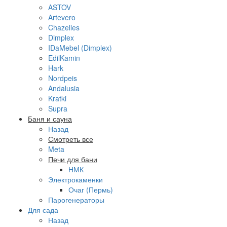
ASTOV
Artevero
Chazelles
Dimplex
IDaMebel (Dimplex)
EdilKamin
Hark
Nordpeis
Andalusia
Kratki
Supra
Баня и сауна
Назад
Смотреть все
Meta
Печи для бани
НМК
Электрокаменки
Очаг (Пермь)
Парогенераторы
Для сада
Назад