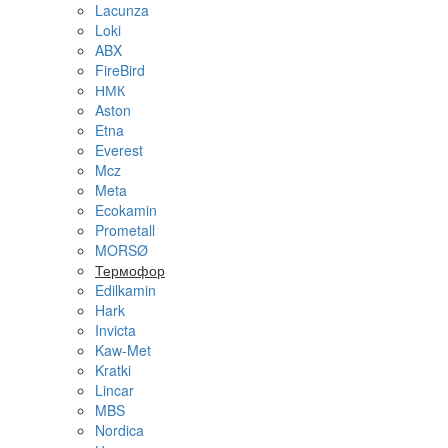
Lacunza
Loki
ABX
FireBird
НМК
Aston
Etna
Everest
Mcz
Meta
Ecokamin
Prometall
MORSØ
Термофор
Edilkamin
Hark
Invicta
Kaw-Met
Kratki
Lincar
MBS
Nordica