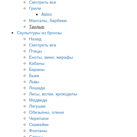
Смотреть все
Грили
Astov
Мангалы, барбекю
Тандыр
Скульптуры из бронзы
Назад
Смотреть все
Птицы
Еноты, змеи, жирафы
Кабаны
Бараны
Быки
Львы
Лошади
Лисы, волки, крокодилы
Медведи
Лягушки
Обезьяны, олени
Черепахи
Скамейки
Фонтаны
Слоны