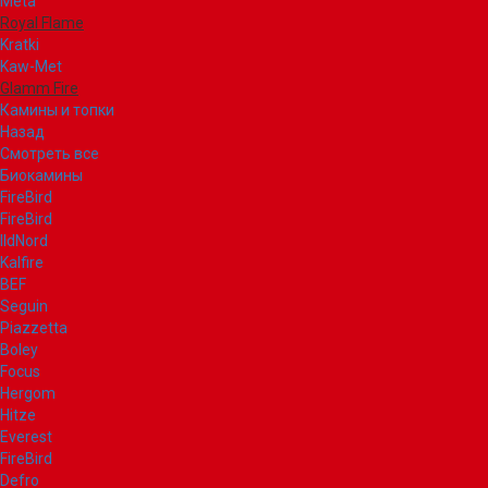
Meta
Royal Flame
Kratki
Kaw-Met
Glamm Fire
Камины и топки
Назад
Смотреть все
Биокамины
FireBird
FireBird
IldNord
Kalfire
BEF
Seguin
Piazzetta
Boley
Focus
Hergom
Hitze
Everest
FireBird
Defro