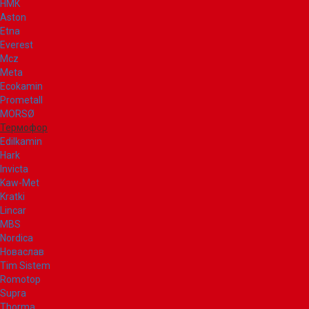
НМК
Aston
Etna
Everest
Mcz
Meta
Ecokamin
Prometall
MORSØ
Термофор
Edilkamin
Hark
Invicta
Kaw-Met
Kratki
Lincar
MBS
Nordica
Новаслав
Tim Sistem
Romotop
Supra
Thorma