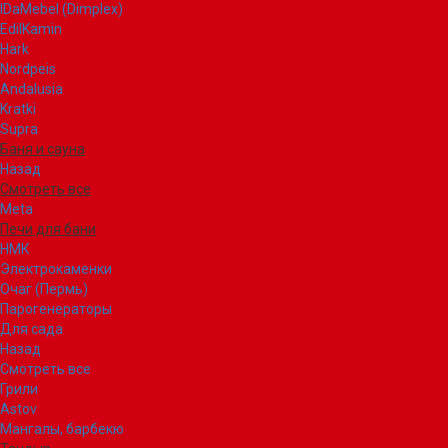
IDaMebel (Dimplex)
EdilKamin
Hark
Nordpeis
Andalusia
Kratki
Supra
Баня и сауна
Назад
Смотреть все
Meta
Печи для бани
НМК
Электрокаменки
Очаг (Пермь)
Парогенераторы
Для сада
Назад
Смотреть все
Грили
Astov
Мангалы, барбекю