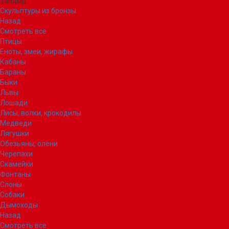
Тандыр
Скульптуры из бронзы
Назад
Смотреть все
Птицы
Еноты, змеи, жирафы
Кабаны
Бараны
Быки
Львы
Лошади
Лисы, волки, крокодилы
Медведи
Лягушки
Обезьяны, олени
Черепахи
Скамейки
Фонтаны
Слоны
Собаки
Дымоходы
Назад
Смотреть все