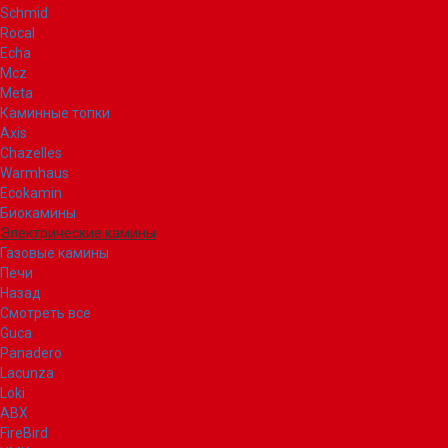
Schmid
Rocal
Echa
Mcz
Meta
Каминные топки
Axis
Chazelles
Warmhaus
Ecokamin
Биокамины
Электрические камины
Газовые камины
Печи
Назад
Смотреть все
Guca
Panadero
Lacunza
Loki
ABX
FireBird