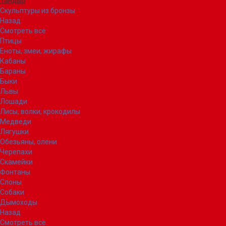
Тандыр
Скульптуры из бронзы
Назад
Смотреть все
Птицы
Еноты, змеи, жирафы
Кабаны
Бараны
Быки
Львы
Лошади
Лисы, волки, крокодилы
Медведи
Лягушки
Обезьяны, олени
Черепахи
Скамейки
Фонтаны
Слоны
Собаки
Дымоходы
Назад
Смотреть все