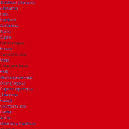
IDaMebel (Dimplex)
EdilKamin
Hark
Nordpeis
Andalusia
Kratki
Supra
Баня и сауна
Назад
Смотреть все
Meta
Печи для бани
НМК
Электрокаменки
Очаг (Пермь)
Парогенераторы
Для сада
Назад
Смотреть все
Грили
Astov
Мангалы, барбекю