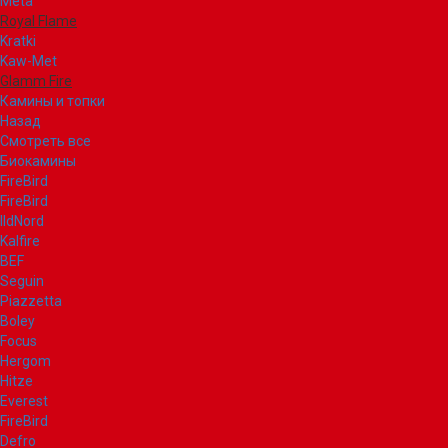
Meta
Royal Flame
Kratki
Kaw-Met
Glamm Fire
Камины и топки
Назад
Смотреть все
Биокамины
FireBird
FireBird
IldNord
Kalfire
BEF
Seguin
Piazzetta
Boley
Focus
Hergom
Hitze
Everest
FireBird
Defro