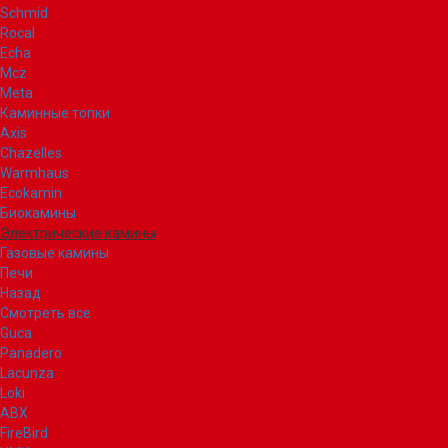
Schmid
Rocal
Echa
Mcz
Meta
Каминные топки
Axis
Chazelles
Warmhaus
Ecokamin
Биокамины
Электрические камины
Газовые камины
Печи
Назад
Смотреть все
Guca
Panadero
Lacunza
Loki
ABX
FireBird