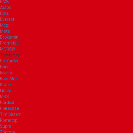
НМК
Aston
Etna
Everest
Mcz
Meta
Ecokamin
Prometall
MORSØ
Термофор
Edilkamin
Hark
Invicta
Kaw-Met
Kratki
Lincar
MBS
Nordica
Новаслав
Tim Sistem
Romotop
Supra
Thorma