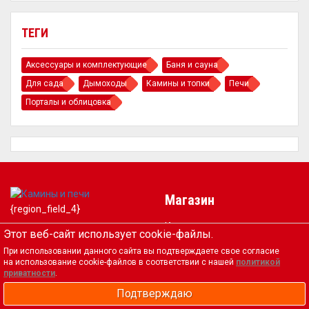
ТЕГИ
Аксессуары и комплектующие
Баня и сауна
Для сада
Дымоходы
Камины и топки
Печи
Порталы и облицовка
Магазин
{region_field_4}
Корзина
Политика
Этот веб-сайт использует cookie-файлы.
Оформить заказ
конфиденциальности
При использовании данного сайта вы подтверждаете свое согласие
Оплата и доставка
на использование cookie-файлов в соответствии с нашей
политикой
Согласие на обработку
приватности
.
Контакты
персональных данных
Подтверждаю
Фальшивые интернет