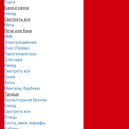
Supra
Баня и сауна
Назад
Смотреть все
Meta
Печи для бани
НМК
Электрокаменки
Очаг (Пермь)
Парогенераторы
Для сада
Назад
Смотреть все
Грили
Astov
Мангалы, барбекю
Тандыр
Скульптуры из бронзы
Назад
Смотреть все
Птицы
Еноты, змеи, жирафы
Кабаны