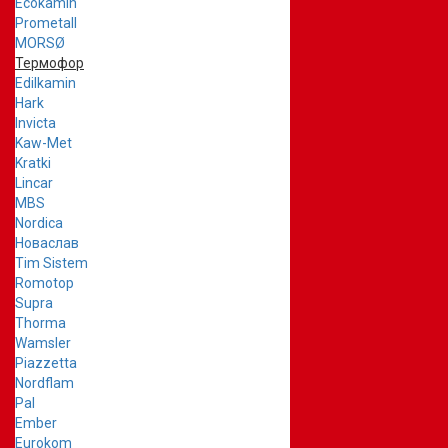
Ecokamin
Prometall
MORSØ
Термофор
Edilkamin
Hark
Invicta
Kaw-Met
Kratki
Lincar
MBS
Nordica
Новаслав
Tim Sistem
Romotop
Supra
Thorma
Wamsler
Piazzetta
Nordflam
Pal
Ember
Eurokom