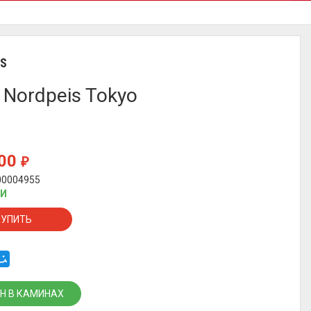
IS
 Nordpeis Tokyo
800
₽
00004955
ИИ
КУПИТЬ
Н В КАМИНАХ