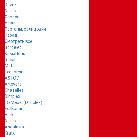
Dovre
Nordpeis
Canada
Vesuvi
Порталы, облицовки
Назад
Смотреть все
Bordelet
КимрПечь
Rocal
Meta
Ecokamin
ASTOV
Artevero
Chazelles
Dimplex
IDaMebel (Dimplex)
EdilKamin
Hark
Nordpeis
Andalusia
Kratki