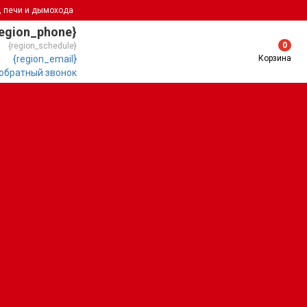
, печи и дымохода
region_phone}
0
{region_schedule}
Корзина
{region_email}
 обратный звонок