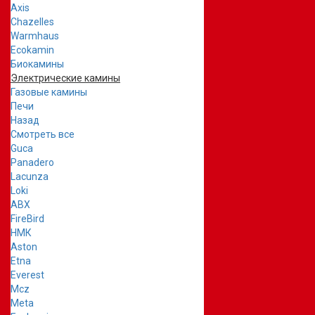
Axis
Chazelles
Warmhaus
Ecokamin
Биокамины
Электрические камины
Газовые камины
Печи
Назад
Смотреть все
Guca
Panadero
Lacunza
Loki
ABX
FireBird
НМК
Aston
Etna
Everest
Mcz
Meta