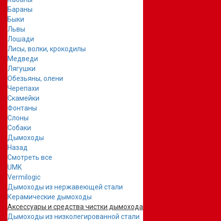
Бараны
Быки
Львы
Лошади
Лисы, волки, крокодилы
Медведи
Лягушки
Обезьяны, олени
Черепахи
Скамейки
Фонтаны
Слоны
Собаки
Дымоходы
Назад
Смотреть все
UMK
Vermilogic
Дымоходы из нержавеющей стали
Керамические дымоходы
Аксессуары и средства чистки дымохода
Дымоходы из низколегированной стали