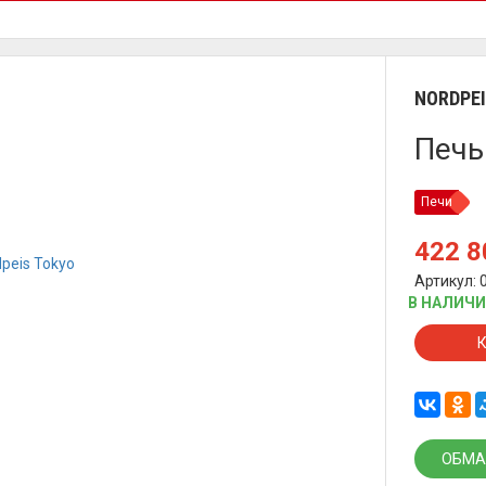
NORDPE
Печь
Печи
422 
Артикул: 
В НАЛИЧ
ОБМА