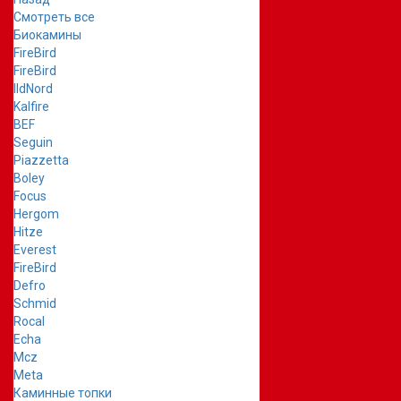
Смотреть все
Биокамины
FireBird
FireBird
IldNord
Kalfire
BEF
Seguin
Piazzetta
Boley
Focus
Hergom
Hitze
Everest
FireBird
Defro
Schmid
Rocal
Echa
Mcz
Meta
Каминные топки