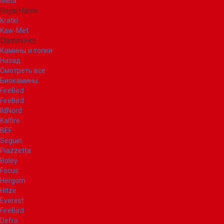
Meta
Royal Flame
Kratki
Kaw-Met
Glamm Fire
Камины и топки
Назад
Смотреть все
Биокамины
FireBird
FireBird
IldNord
Kalfire
BEF
Seguin
Piazzetta
Boley
Focus
Hergom
Hitze
Everest
FireBird
Defro