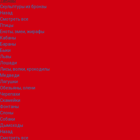
Тандыр
Скульптуры из бронзы
Назад
Смотреть все
Птицы
Еноты, змеи, жирафы
Кабаны
Бараны
Быки
Львы
Лошади
Лисы, волки, крокодилы
Медведи
Лягушки
Обезьяны, олени
Черепахи
Скамейки
Фонтаны
Слоны
Собаки
Дымоходы
Назад
Смотреть все