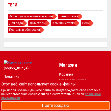
ТЕГИ
Аксессуары и комплектующие
Баня и сауна
Для сада
Дымоходы
Камины и топки
Печи
Порталы и облицовка
Магазин
{region_field_4}
Корзина
Политика
Оформить заказ
конфиденциальности
Этот веб-сайт использует cookie-файлы.
Оплата и доставка
Согласие на обработку
При использовании данного сайта вы подтверждаете свое согласие
Контакты
на использование cookie-файлов в соответствии с нашей
политикой
персональных данных
Фальшивые интернет
приватности
.
магазины
Подтверждаю
Монтаж камина, печи и