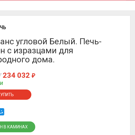
ЧЬ
анс угловой Белый. Печь-
н с изразцами для
родного дома.
234 032
₽
₽
ИИ
КУПИТЬ
Н В КАМИНАХ