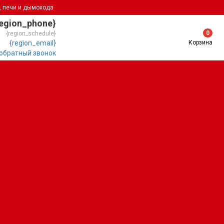
, печи и дымохода
region_phone}
0
{region_schedule}
Корзина
{region_email}
 обратный звонок