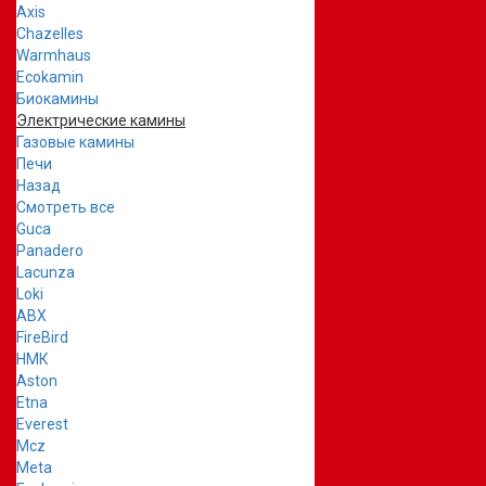
Axis
Chazelles
Warmhaus
Ecokamin
Биокамины
Электрические камины
Газовые камины
Печи
Назад
Смотреть все
Guca
Panadero
Lacunza
Loki
ABX
FireBird
НМК
Aston
Etna
Everest
Mcz
Meta