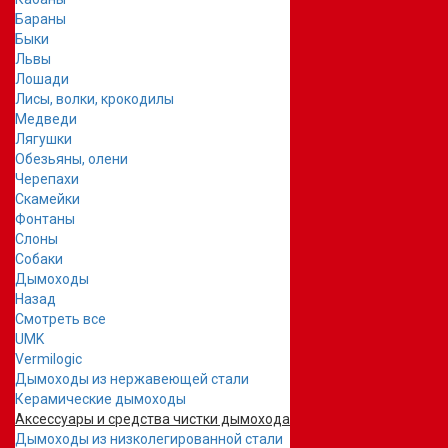
Бараны
Быки
Львы
Лошади
Лисы, волки, крокодилы
Медведи
Лягушки
Обезьяны, олени
Черепахи
Скамейки
Фонтаны
Слоны
Собаки
Дымоходы
Назад
Смотреть все
UMK
Vermilogic
Дымоходы из нержавеющей стали
Керамические дымоходы
Аксессуары и средства чистки дымохода
Дымоходы из низколегированной стали