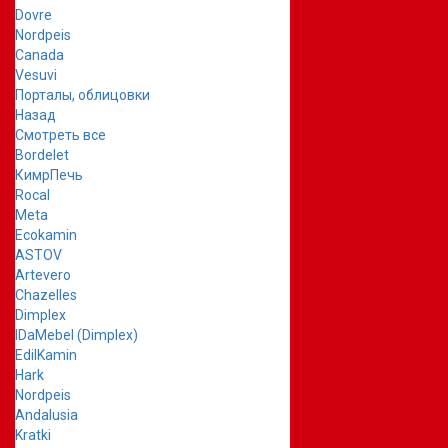
Dovre
Nordpeis
Canada
Vesuvi
Порталы, облицовки
Назад
Смотреть все
Bordelet
КимрПечь
Rocal
Meta
Ecokamin
ASTOV
Artevero
Chazelles
Dimplex
IDaMebel (Dimplex)
EdilKamin
Hark
Nordpeis
Andalusia
Kratki