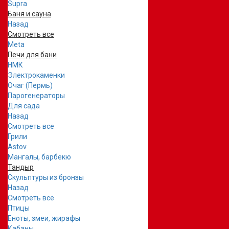
Supra
Баня и сауна
Назад
Смотреть все
Meta
Печи для бани
НМК
Электрокаменки
Очаг (Пермь)
Парогенераторы
Для сада
Назад
Смотреть все
Грили
Astov
Мангалы, барбекю
Тандыр
Скульптуры из бронзы
Назад
Смотреть все
Птицы
Еноты, змеи, жирафы
Кабаны