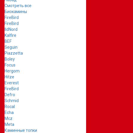
Смотреть все
Биокамины
FireBird
FireBird
IldNord
Kalfire
BEF
Seguin
Piazzetta
Boley
Focus
Hergom
Hitze
Everest
FireBird
Defro
Schmid
Rocal
Echa
Mcz
Meta
Каминные топки