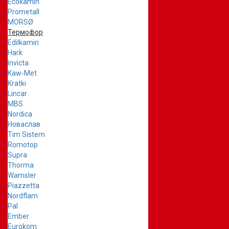
Ecokamin
Prometall
MORSØ
Термофор
Edilkamin
Hark
Invicta
Kaw-Met
Kratki
Lincar
MBS
Nordica
Новаслав
Tim Sistem
Romotop
Supra
Thorma
Wamsler
Piazzetta
Nordflam
Pal
Ember
Eurokom