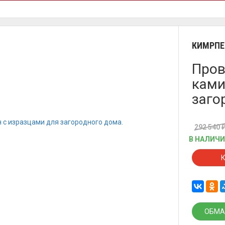
КИМРПЕ
Пров
ками
заго
292 540
В НАЛИЧ
ОБМА