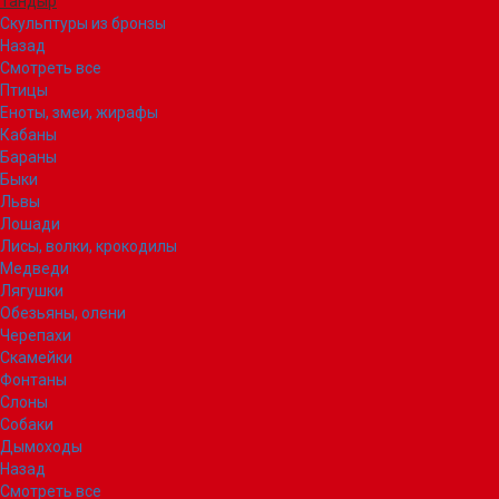
Тандыр
Скульптуры из бронзы
Назад
Смотреть все
Птицы
Еноты, змеи, жирафы
Кабаны
Бараны
Быки
Львы
Лошади
Лисы, волки, крокодилы
Медведи
Лягушки
Обезьяны, олени
Черепахи
Скамейки
Фонтаны
Слоны
Собаки
Дымоходы
Назад
Смотреть все