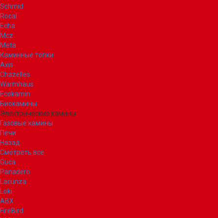
Schmid
Rocal
Echa
Mcz
Meta
Каминные топки
Axis
Chazelles
Warmhaus
Ecokamin
Биокамины
Электрические камины
Газовые камины
Печи
Назад
Смотреть все
Guca
Panadero
Lacunza
Loki
ABX
FireBird