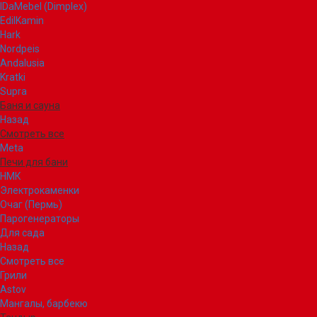
IDaMebel (Dimplex)
EdilKamin
Hark
Nordpeis
Andalusia
Kratki
Supra
Баня и сауна
Назад
Смотреть все
Meta
Печи для бани
НМК
Электрокаменки
Очаг (Пермь)
Парогенераторы
Для сада
Назад
Смотреть все
Грили
Astov
Мангалы, барбекю