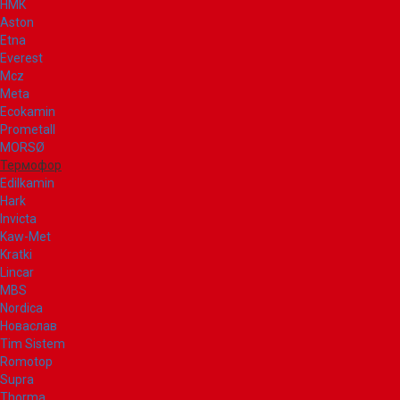
НМК
Aston
Etna
Everest
Mcz
Meta
Ecokamin
Prometall
MORSØ
Термофор
Edilkamin
Hark
Invicta
Kaw-Met
Kratki
Lincar
MBS
Nordica
Новаслав
Tim Sistem
Romotop
Supra
Thorma