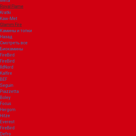
Meta
Royal Flame
Kratki
Kaw-Met
Glamm Fire
Камины и топки
Назад
Смотреть все
Биокамины
FireBird
FireBird
IldNord
Kalfire
BEF
Seguin
Piazzetta
Boley
Focus
Hergom
Hitze
Everest
FireBird
Defro