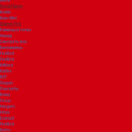
Meta
Royal Flame
Kratki
Kaw-Met
Glamm Fire
Камины и топки
Назад
Смотреть все
Биокамины
FireBird
FireBird
IldNord
Kalfire
BEF
Seguin
Piazzetta
Boley
Focus
Hergom
Hitze
Everest
FireBird
Defro