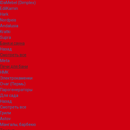
IDaMebel (Dimplex)
EdilKamin
Hark
Nordpeis
Andalusia
Kratki
Supra
Баня и сауна
Назад
Смотреть все
Meta
Печи для бани
НМК
Электрокаменки
Очаг (Пермь)
Парогенераторы
Для сада
Назад
Смотреть все
Грили
Astov
Мангалы, барбекю