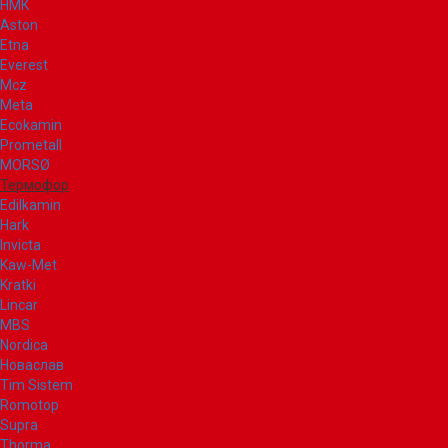
НМК
Aston
Etna
Everest
Mcz
Meta
Ecokamin
Prometall
MORSØ
Термофор
Edilkamin
Hark
Invicta
Kaw-Met
Kratki
Lincar
MBS
Nordica
Новаслав
Tim Sistem
Romotop
Supra
Thorma