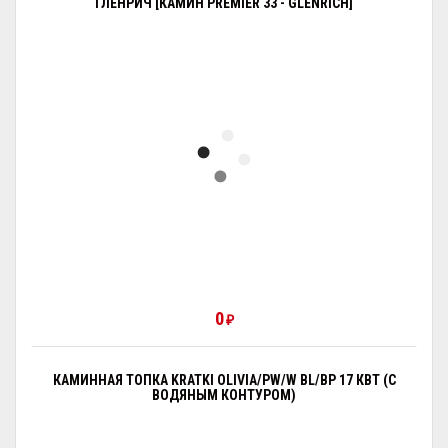
ГЛЕНРИЧ [КАМИН PREMIER 33 - GLENRICH]
0
₽
КАМИННАЯ ТОПКА KRATKI OLIVIA/PW/W BL/BP 17 КВТ (С
ВОДЯНЫМ КОНТУРОМ)