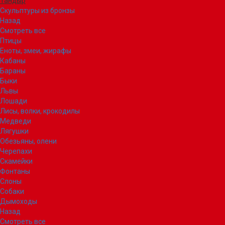
Тандыр
Скульптуры из бронзы
Назад
Смотреть все
Птицы
Еноты, змеи, жирафы
Кабаны
Бараны
Быки
Львы
Лошади
Лисы, волки, крокодилы
Медведи
Лягушки
Обезьяны, олени
Черепахи
Скамейки
Фонтаны
Слоны
Собаки
Дымоходы
Назад
Смотреть все