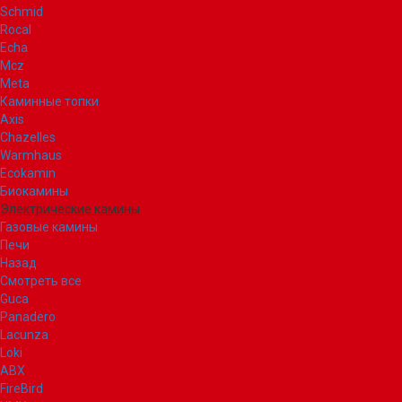
Schmid
Rocal
Echa
Mcz
Meta
Каминные топки
Axis
Chazelles
Warmhaus
Ecokamin
Биокамины
Электрические камины
Газовые камины
Печи
Назад
Смотреть все
Guca
Panadero
Lacunza
Loki
ABX
FireBird