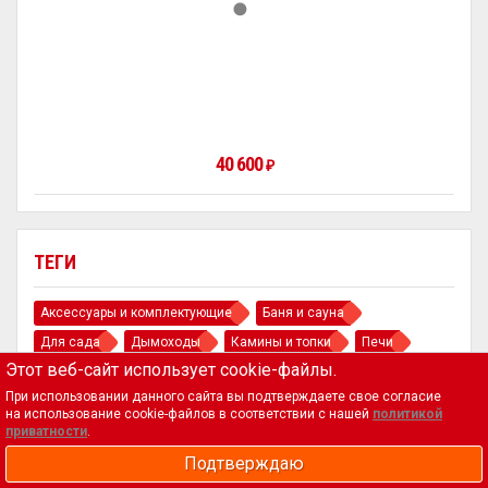
40 600
₽
ТЕГИ
Аксессуары и комплектующие
Баня и сауна
Для сада
Дымоходы
Камины и топки
Печи
Этот веб-сайт использует cookie-файлы.
Порталы и облицовка
При использовании данного сайта вы подтверждаете свое согласие
на использование cookie-файлов в соответствии с нашей
политикой
приватности
.
Подтверждаю