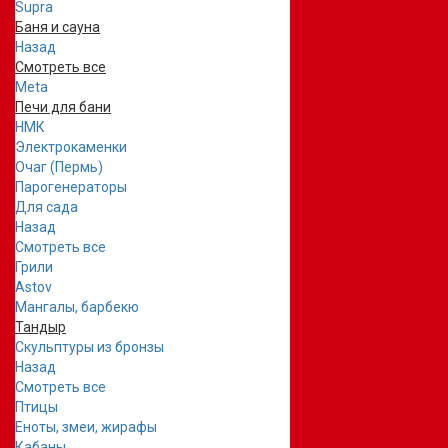
Supra
Баня и сауна
Назад
Смотреть все
Meta
Печи для бани
НМК
Электрокаменки
Очаг (Пермь)
Парогенераторы
Для сада
Назад
Смотреть все
Грили
Astov
Мангалы, барбекю
Тандыр
Скульптуры из бронзы
Назад
Смотреть все
Птицы
Еноты, змеи, жирафы
Кабаны