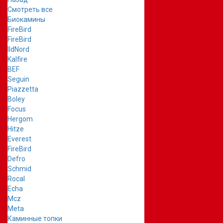
Смотреть все
Биокамины
FireBird
FireBird
IldNord
Kalfire
BEF
Seguin
Piazzetta
Boley
Focus
Hergom
Hitze
Everest
FireBird
Defro
Schmid
Rocal
Echa
Mcz
Meta
Каминные топки