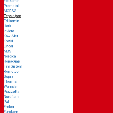
Ecokamin
Prometall
MORSØ
Термофор
Edilkamin
Hark
Invicta
Kaw-Met
Kratki
Lincar
MBS
Nordica
Новаслав
Tim Sistem
Romotop
Supra
Thorma
Wamsler
Piazzetta
Nordflam
Pal
Ember
Eurokom