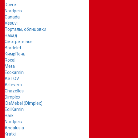
Dovre
Nordpeis
Canada
Vesuvi
Порталы, облицовки
Назад
Смотреть все
Bordelet
КимрПечь
Rocal
Meta
Ecokamin
ASTOV
Artevero
Chazelles
Dimplex
IDaMebel (Dimplex)
EdilKamin
Hark
Nordpeis
Andalusia
Kratki