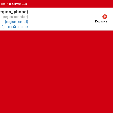
, печи и дымохода
region_phone}
0
{region_schedule}
Корзина
{region_email}
 обратный звонок