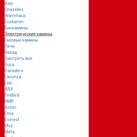
Axis
Chazelles
Warmhaus
Ecokamin
Биокамины
Электрические камины
Газовые камины
Печи
Назад
Смотреть все
Guca
Panadero
Lacunza
Loki
ABX
FireBird
НМК
Aston
Etna
Everest
Mcz
Meta