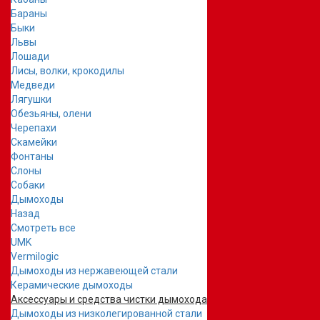
Бараны
Быки
Львы
Лошади
Лисы, волки, крокодилы
Медведи
Лягушки
Обезьяны, олени
Черепахи
Скамейки
Фонтаны
Слоны
Собаки
Дымоходы
Назад
Смотреть все
UMK
Vermilogic
Дымоходы из нержавеющей стали
Керамические дымоходы
Аксессуары и средства чистки дымохода
Дымоходы из низколегированной стали