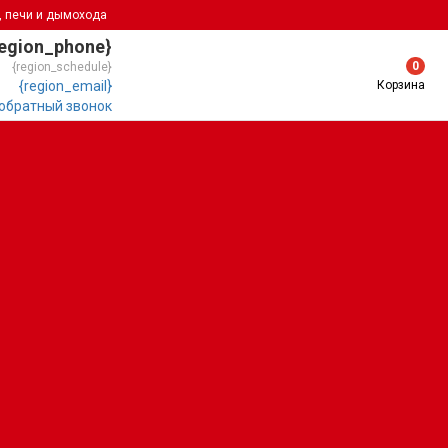
, печи и дымохода
region_phone}
0
{region_schedule}
Корзина
{region_email}
 обратный звонок