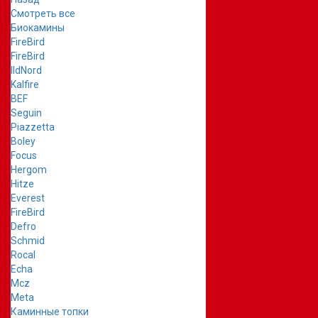
Смотреть все
Биокамины
FireBird
FireBird
IldNord
Kalfire
BEF
Seguin
Piazzetta
Boley
Focus
Hergom
Hitze
Everest
FireBird
Defro
Schmid
Rocal
Echa
Mcz
Meta
Каминные топки