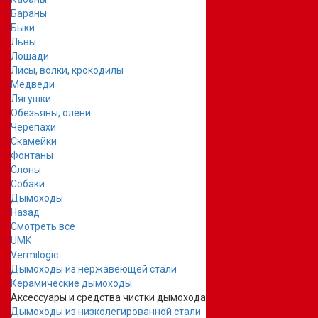
Бараны
Быки
Львы
Лошади
Лисы, волки, крокодилы
Медведи
Лягушки
Обезьяны, олени
Черепахи
Скамейки
Фонтаны
Слоны
Собаки
Дымоходы
Назад
Смотреть все
UMK
Vermilogic
Дымоходы из нержавеющей стали
Керамические дымоходы
Аксессуары и средства чистки дымохода
Дымоходы из низколегированной стали