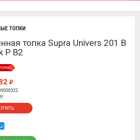
ЫЕ ТОПКИ
нная топка Supra Univers 201 B
k P B2
топки
882
₽
00000322
ИИ
КУПИТЬ