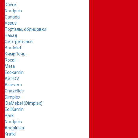
Dovre
Nordpeis
Canada
Vesuvi
Порталы, облицовки
Назад
Смотреть все
Bordelet
КимрПечь
Rocal
Meta
Ecokamin
ASTOV
Artevero
Chazelles
Dimplex
IDaMebel (Dimplex)
EdilKamin
Hark
Nordpeis
Andalusia
Kratki