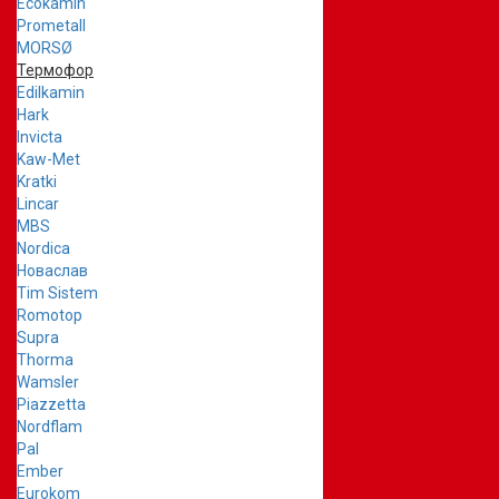
Ecokamin
Prometall
MORSØ
Термофор
Edilkamin
Hark
Invicta
Kaw-Met
Kratki
Lincar
MBS
Nordica
Новаслав
Tim Sistem
Romotop
Supra
Thorma
Wamsler
Piazzetta
Nordflam
Pal
Ember
Eurokom