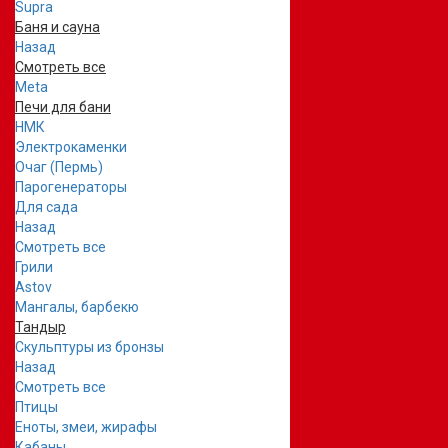
Supra
Баня и сауна
Назад
Смотреть все
Meta
Печи для бани
НМК
Электрокаменки
Очаг (Пермь)
Парогенераторы
Для сада
Назад
Смотреть все
Грили
Astov
Мангалы, барбекю
Тандыр
Скульптуры из бронзы
Назад
Смотреть все
Птицы
Еноты, змеи, жирафы
Кабаны