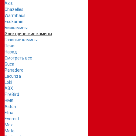
Axis
Chazelles
Warmhaus
Ecokamin
Биокамины
Электрические камины
Газовые камины
Печи
Назад
Смотреть все
Guca
Panadero
Lacunza
Loki
ABX
FireBird
НМК
Aston
Etna
Everest
Mcz
Meta