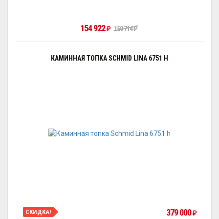
154 922
159 714
₽
₽
КАМИННАЯ ТОПКА SCHMID LINA 6751 H
379 000
СКИДКА!
₽