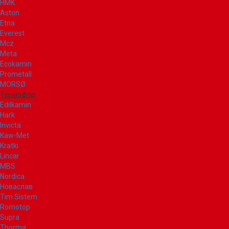
НМК
Aston
Etna
Everest
Mcz
Meta
Ecokamin
Prometall
MORSØ
Термофор
Edilkamin
Hark
Invicta
Kaw-Met
Kratki
Lincar
MBS
Nordica
Новаслав
Tim Sistem
Romotop
Supra
Thorma