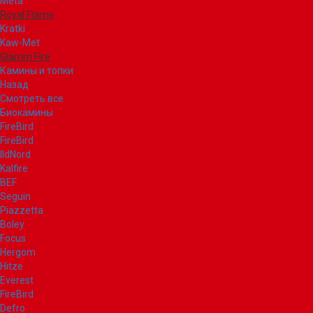
Meta
Royal Flame
Kratki
Kaw-Met
Glamm Fire
Камины и топки
Назад
Смотреть все
Биокамины
FireBird
FireBird
IldNord
Kalfire
BEF
Seguin
Piazzetta
Boley
Focus
Hergom
Hitze
Everest
FireBird
Defro