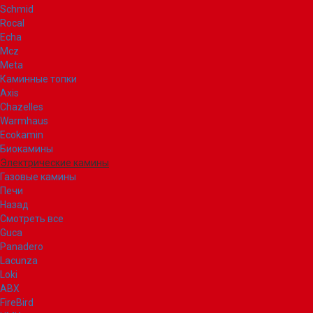
Schmid
Rocal
Echa
Mcz
Meta
Каминные топки
Axis
Chazelles
Warmhaus
Ecokamin
Биокамины
Электрические камины
Газовые камины
Печи
Назад
Смотреть все
Guca
Panadero
Lacunza
Loki
ABX
FireBird