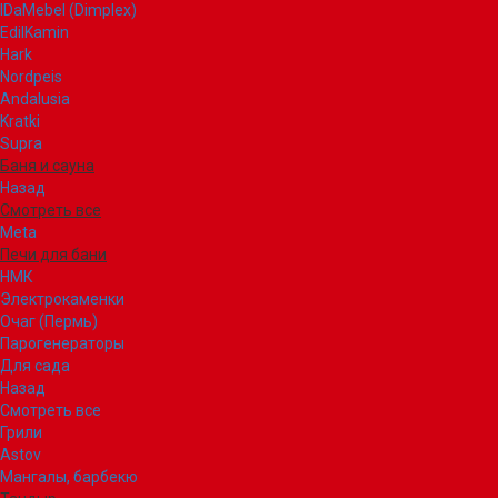
IDaMebel (Dimplex)
EdilKamin
Hark
Nordpeis
Andalusia
Kratki
Supra
Баня и сауна
Назад
Смотреть все
Meta
Печи для бани
НМК
Электрокаменки
Очаг (Пермь)
Парогенераторы
Для сада
Назад
Смотреть все
Грили
Astov
Мангалы, барбекю