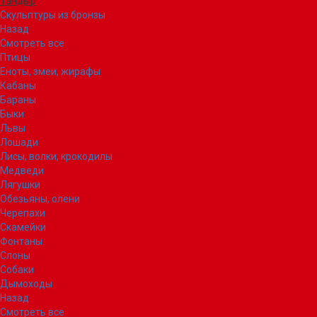
Тандыр
Скульптуры из бронзы
Назад
Смотреть все
Птицы
Еноты, змеи, жирафы
Кабаны
Бараны
Быки
Львы
Лошади
Лисы, волки, крокодилы
Медведи
Лягушки
Обезьяны, олени
Черепахи
Скамейки
Фонтаны
Слоны
Собаки
Дымоходы
Назад
Смотреть все