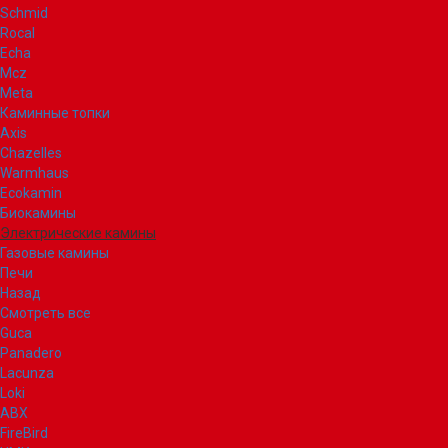
Schmid
Rocal
Echa
Mcz
Meta
Каминные топки
Axis
Chazelles
Warmhaus
Ecokamin
Биокамины
Электрические камины
Газовые камины
Печи
Назад
Смотреть все
Guca
Panadero
Lacunza
Loki
ABX
FireBird