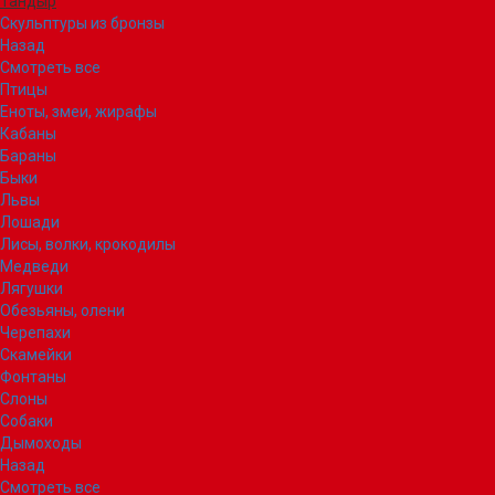
Тандыр
Скульптуры из бронзы
Назад
Смотреть все
Птицы
Еноты, змеи, жирафы
Кабаны
Бараны
Быки
Львы
Лошади
Лисы, волки, крокодилы
Медведи
Лягушки
Обезьяны, олени
Черепахи
Скамейки
Фонтаны
Слоны
Собаки
Дымоходы
Назад
Смотреть все