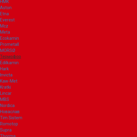
НМК
Aston
Etna
Everest
Mcz
Meta
Ecokamin
Prometall
MORSØ
Термофор
Edilkamin
Hark
Invicta
Kaw-Met
Kratki
Lincar
MBS
Nordica
Новаслав
Tim Sistem
Romotop
Supra
Thorma