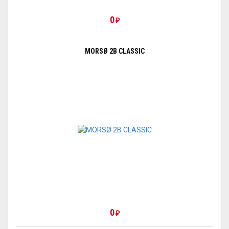
0
₽
MORSØ 2B CLASSIC
0
₽