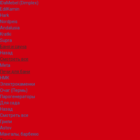
IDaMebel (Dimplex)
EdilKamin
Hark
Nordpeis
Andalusia
Kratki
Supra
Баня и сауна
Назад
Смотреть все
Meta
Печи для бани
НМК
Электрокаменки
Очаг (Пермь)
Парогенераторы
Для сада
Назад
Смотреть все
Грили
Astov
Мангалы, барбекю