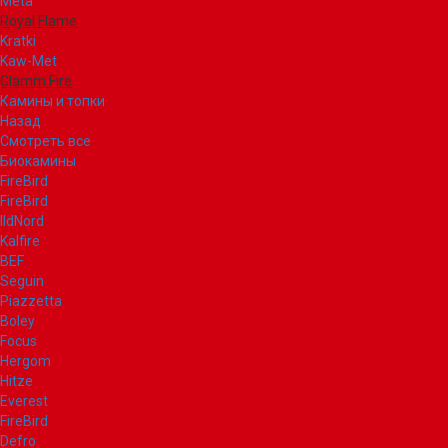
Meta
Royal Flame
Kratki
Kaw-Met
Glamm Fire
Камины и топки
Назад
Смотреть все
Биокамины
FireBird
FireBird
IldNord
Kalfire
BEF
Seguin
Piazzetta
Boley
Focus
Hergom
Hitze
Everest
FireBird
Defro