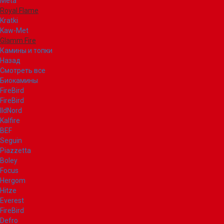
Meta
Royal Flame
Kratki
Kaw-Met
Glamm Fire
Камины и топки
Назад
Смотреть все
Биокамины
FireBird
FireBird
IldNord
Kalfire
BEF
Seguin
Piazzetta
Boley
Focus
Hergom
Hitze
Everest
FireBird
Defro