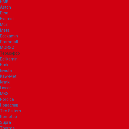
НМК
Aston
Etna
Everest
Mcz
Meta
Ecokamin
Prometall
MORSØ
Термофор
Edilkamin
Hark
Invicta
Kaw-Met
Kratki
Lincar
MBS
Nordica
Новаслав
Tim Sistem
Romotop
Supra
Thorma