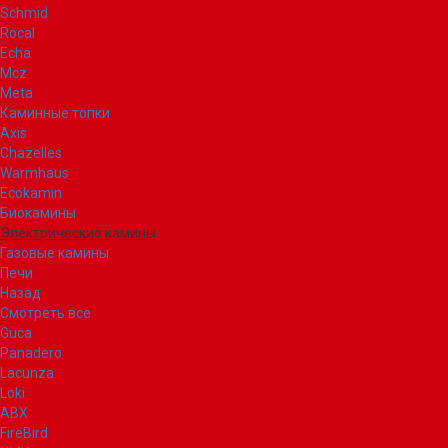
Schmid
Rocal
Echa
Mcz
Meta
Каминные топки
Axis
Chazelles
Warmhaus
Ecokamin
Биокамины
Электрические камины
Газовые камины
Печи
Назад
Смотреть все
Guca
Panadero
Lacunza
Loki
ABX
FireBird