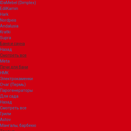
IDaMebel (Dimplex)
EdilKamin
Hark
Nordpeis
Andalusia
Kratki
Supra
Баня и сауна
Назад
Смотреть все
Meta
Печи для бани
НМК
Электрокаменки
Очаг (Пермь)
Парогенераторы
Для сада
Назад
Смотреть все
Грили
Astov
Мангалы, барбекю