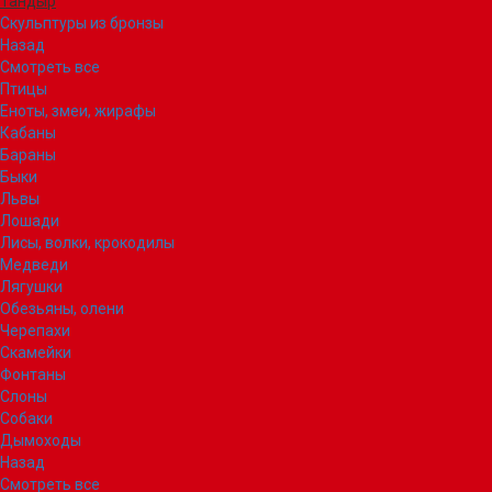
Тандыр
Скульптуры из бронзы
Назад
Смотреть все
Птицы
Еноты, змеи, жирафы
Кабаны
Бараны
Быки
Львы
Лошади
Лисы, волки, крокодилы
Медведи
Лягушки
Обезьяны, олени
Черепахи
Скамейки
Фонтаны
Слоны
Собаки
Дымоходы
Назад
Смотреть все