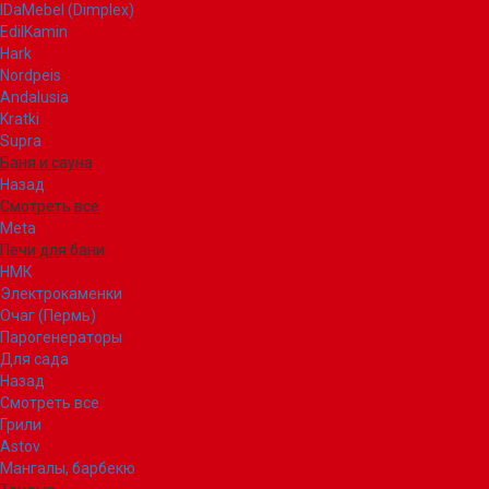
IDaMebel (Dimplex)
EdilKamin
Hark
Nordpeis
Andalusia
Kratki
Supra
Баня и сауна
Назад
Смотреть все
Meta
Печи для бани
НМК
Электрокаменки
Очаг (Пермь)
Парогенераторы
Для сада
Назад
Смотреть все
Грили
Astov
Мангалы, барбекю