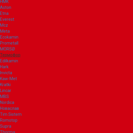
НМК
Aston
Etna
Everest
Mcz
Meta
Ecokamin
Prometall
MORSØ
Термофор
Edilkamin
Hark
Invicta
Kaw-Met
Kratki
Lincar
MBS
Nordica
Новаслав
Tim Sistem
Romotop
Supra
Thorma