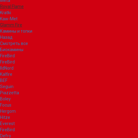
Meta
Royal Flame
Kratki
Kaw-Met
Glamm Fire
Камины и топки
Назад
Смотреть все
Биокамины
FireBird
FireBird
IldNord
Kalfire
BEF
Seguin
Piazzetta
Boley
Focus
Hergom
Hitze
Everest
FireBird
Defro