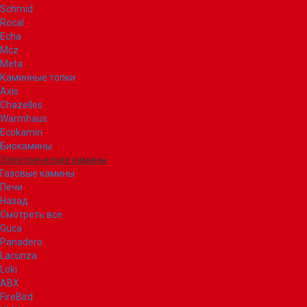
Schmid
Rocal
Echa
Mcz
Meta
Каминные топки
Axis
Chazelles
Warmhaus
Ecokamin
Биокамины
Электрические камины
Газовые камины
Печи
Назад
Смотреть все
Guca
Panadero
Lacunza
Loki
ABX
FireBird