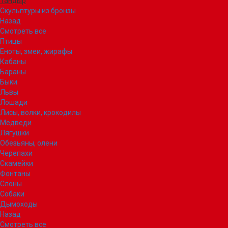
Тандыр
Скульптуры из бронзы
Назад
Смотреть все
Птицы
Еноты, змеи, жирафы
Кабаны
Бараны
Быки
Львы
Лошади
Лисы, волки, крокодилы
Медведи
Лягушки
Обезьяны, олени
Черепахи
Скамейки
Фонтаны
Слоны
Собаки
Дымоходы
Назад
Смотреть все