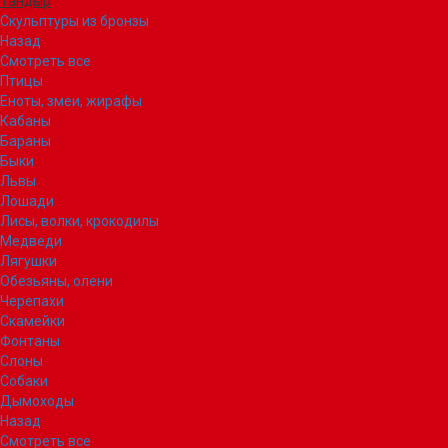
Тандыр
Скульптуры из бронзы
Назад
Смотреть все
Птицы
Еноты, змеи, жирафы
Кабаны
Бараны
Быки
Львы
Лошади
Лисы, волки, крокодилы
Медведи
Лягушки
Обезьяны, олени
Черепахи
Скамейки
Фонтаны
Слоны
Собаки
Дымоходы
Назад
Смотреть все