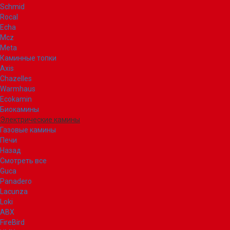
Schmid
Rocal
Echa
Mcz
Meta
Каминные топки
Axis
Chazelles
Warmhaus
Ecokamin
Биокамины
Электрические камины
Газовые камины
Печи
Назад
Смотреть все
Guca
Panadero
Lacunza
Loki
ABX
FireBird