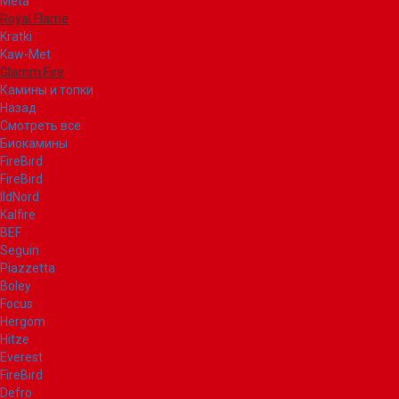
Meta
Royal Flame
Kratki
Kaw-Met
Glamm Fire
Камины и топки
Назад
Смотреть все
Биокамины
FireBird
FireBird
IldNord
Kalfire
BEF
Seguin
Piazzetta
Boley
Focus
Hergom
Hitze
Everest
FireBird
Defro