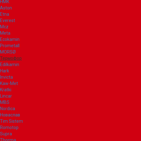
НМК
Aston
Etna
Everest
Mcz
Meta
Ecokamin
Prometall
MORSØ
Термофор
Edilkamin
Hark
Invicta
Kaw-Met
Kratki
Lincar
MBS
Nordica
Новаслав
Tim Sistem
Romotop
Supra
Thorma