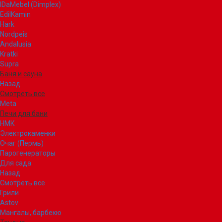
IDaMebel (Dimplex)
EdilKamin
Hark
Nordpeis
Andalusia
Kratki
Supra
Баня и сауна
Назад
Смотреть все
Meta
Печи для бани
НМК
Электрокаменки
Очаг (Пермь)
Парогенераторы
Для сада
Назад
Смотреть все
Грили
Astov
Мангалы, барбекю