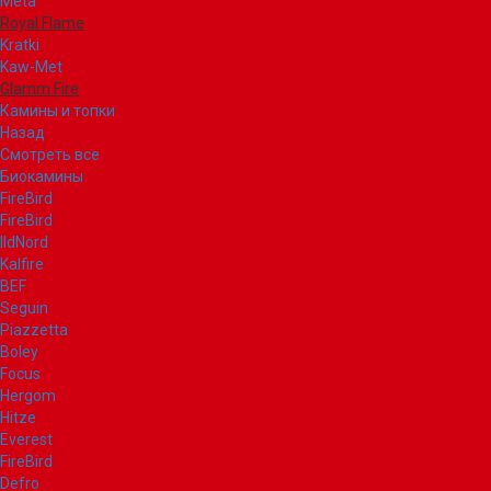
Meta
Royal Flame
Kratki
Kaw-Met
Glamm Fire
Камины и топки
Назад
Смотреть все
Биокамины
FireBird
FireBird
IldNord
Kalfire
BEF
Seguin
Piazzetta
Boley
Focus
Hergom
Hitze
Everest
FireBird
Defro