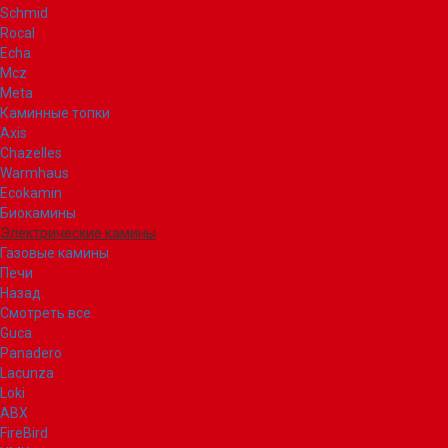
Schmid
Rocal
Echa
Mcz
Meta
Каминные топки
Axis
Chazelles
Warmhaus
Ecokamin
Биокамины
Электрические камины
Газовые камины
Печи
Назад
Смотреть все
Guca
Panadero
Lacunza
Loki
ABX
FireBird