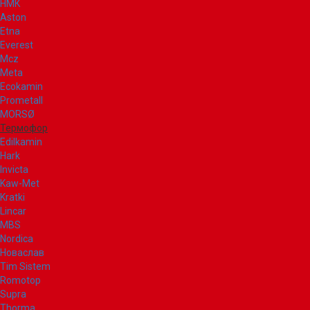
НМК
Aston
Etna
Everest
Mcz
Meta
Ecokamin
Prometall
MORSØ
Термофор
Edilkamin
Hark
Invicta
Kaw-Met
Kratki
Lincar
MBS
Nordica
Новаслав
Tim Sistem
Romotop
Supra
Thorma