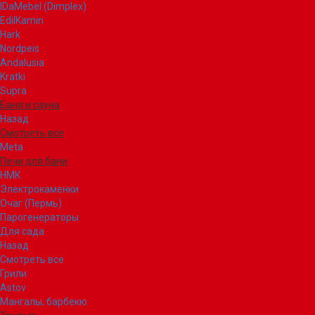
IDaMebel (Dimplex)
EdilKamin
Hark
Nordpeis
Andalusia
Kratki
Supra
Баня и сауна
Назад
Смотреть все
Meta
Печи для бани
НМК
Электрокаменки
Очаг (Пермь)
Парогенераторы
Для сада
Назад
Смотреть все
Грили
Astov
Мангалы, барбекю