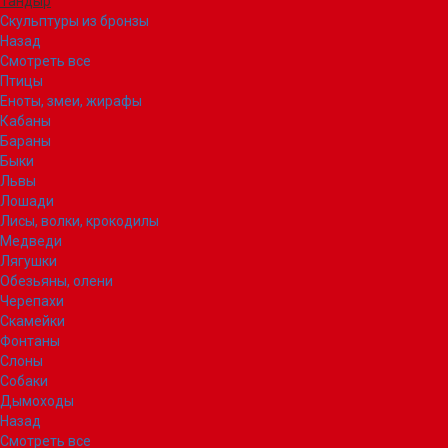
Тандыр
Скульптуры из бронзы
Назад
Смотреть все
Птицы
Еноты, змеи, жирафы
Кабаны
Бараны
Быки
Львы
Лошади
Лисы, волки, крокодилы
Медведи
Лягушки
Обезьяны, олени
Черепахи
Скамейки
Фонтаны
Слоны
Собаки
Дымоходы
Назад
Смотреть все